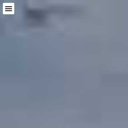
Home
Mijn visie
Wanneer therapie?
Traumatherapie
Opstellingen
Intervisie
Aanmelding
Contact
Blogs